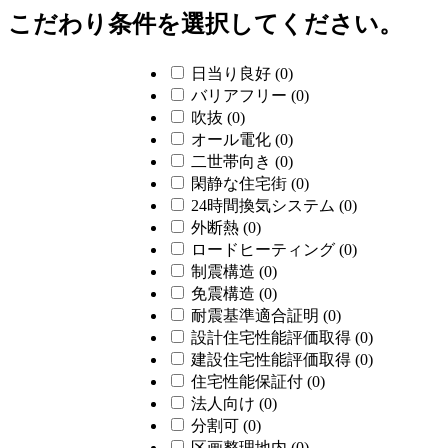
こだわり条件を選択してください。
日当り良好
(0)
バリアフリー
(0)
吹抜
(0)
オール電化
(0)
二世帯向き
(0)
閑静な住宅街
(0)
24時間換気システム
(0)
外断熱
(0)
ロードヒーティング
(0)
制震構造
(0)
免震構造
(0)
耐震基準適合証明
(0)
設計住宅性能評価取得
(0)
建設住宅性能評価取得
(0)
住宅性能保証付
(0)
法人向け
(0)
分割可
(0)
区画整理地内
(0)