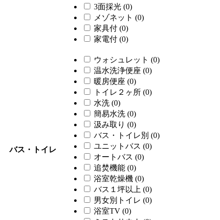
3面採光
(0)
メゾネット
(0)
家具付
(0)
家電付
(0)
ウォシュレット
(0)
温水洗浄便座
(0)
暖房便座
(0)
トイレ２ヶ所
(0)
水洗
(0)
簡易水洗
(0)
汲み取り
(0)
バス・トイレ別
(0)
ユニットバス
(0)
バス・トイレ
オートバス
(0)
追焚機能
(0)
浴室乾燥機
(0)
バス１坪以上
(0)
男女別トイレ
(0)
浴室TV
(0)