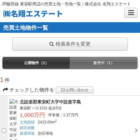
JR飯田線 東栄駅周辺の売買土地・売地一覧｜株式会社 名翔エステート
㈱名翔エステート
売買土地物件一覧
検索条件を変更
公開物件（1）
販売中（1）
1
件
チェックした物件を
お問い合わせ
北設楽郡東栄町大字中設楽字島
東栄駅
バス15分
徒歩5分
1,000万円
坪単価：1.37万円
2
土地面積
2415.00m
総区画数
最適用途
別荘用地