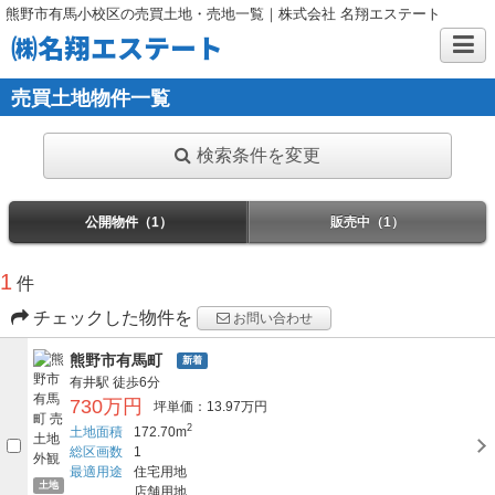
熊野市有馬小校区の売買土地・売地一覧｜株式会社 名翔エステート
㈱名翔エステート
売買土地物件一覧
検索条件を変更
公開物件（1）
販売中（1）
1
件
チェックした物件を
お問い合わせ
熊野市有馬町
新着
有井駅
徒歩6分
730万円
坪単価：13.97万円
2
土地面積
172.70m
総区画数
1
最適用途
住宅用地
土地
店舗用地